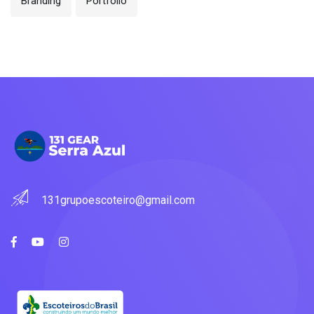
Branding
Portfolio
131grupoescoteiro@gmail.com