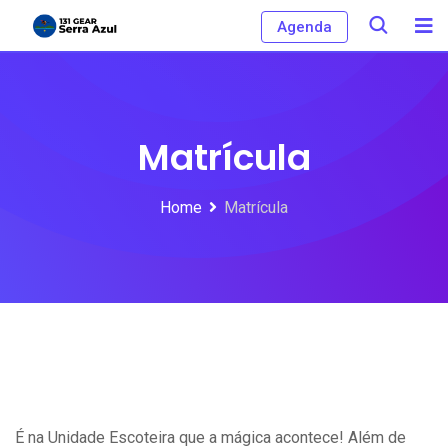
Skip
Agenda
to
content
Matrícula
Home
Matrícula
É na Unidade Escoteira que a mágica acontece! Além de