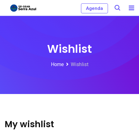
Skip
Agenda
to
content
Wishlist
Home
Wishlist
My wishlist