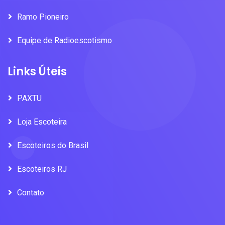
Ramo Pioneiro
Equipe de Radioescotismo
Links Úteis
PAXTU
Loja Escoteira
Escoteiros do Brasil
Escoteiros RJ
Contato