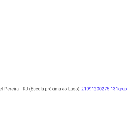
l Pereira - RJ (Escola próxima ao Lago).
21991200275
131grup