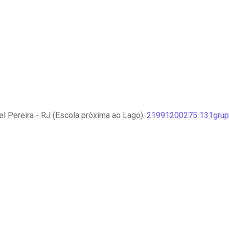
l Pereira - RJ (Escola próxima ao Lago).
21991200275
131grup