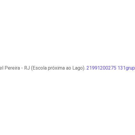
l Pereira - RJ (Escola próxima ao Lago).
21991200275
131grup