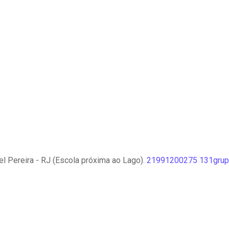
l Pereira - RJ (Escola próxima ao Lago).
21991200275
131grup